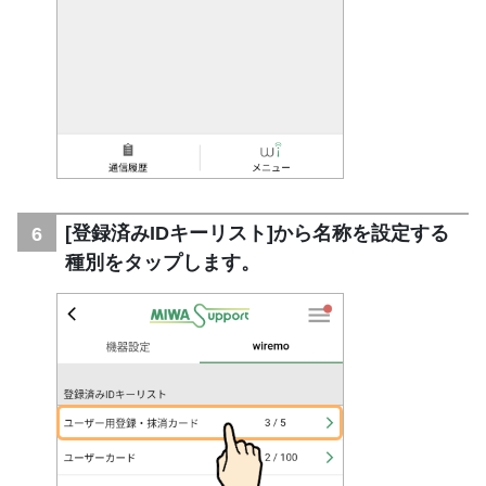
[登録済みIDキーリスト]から名称を設定する
種別をタップします。