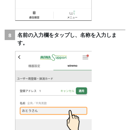
名前の入力欄をタップし、名称を入力しま
す。