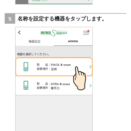
名称を設定する機器をタップします。