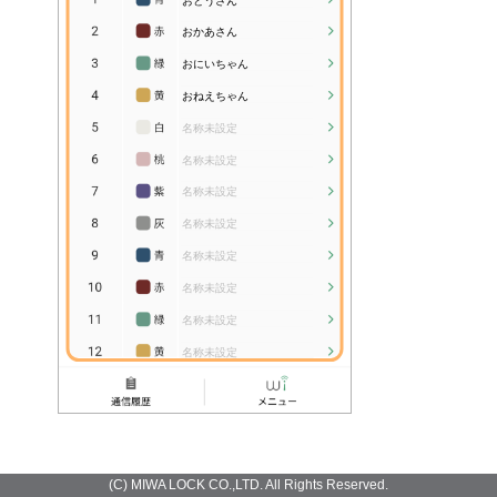
(C) MIWA LOCK CO.,LTD. All Rights Reserved.